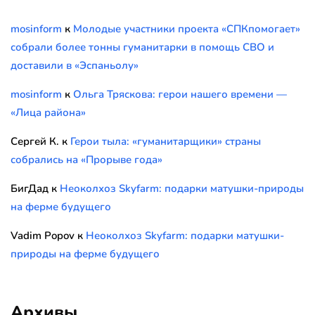
mosinform
к
Молодые участники проекта «СПКпомогает»
собрали более тонны гуманитарки в помощь СВО и
доставили в «Эспаньолу»
mosinform
к
Ольга Тряскова: герои нашего времени —
«Лица района»
Сергей К.
к
Герои тыла: «гуманитарщики» страны
собрались на «Прорыве года»
БигДад
к
Неоколхоз Skyfarm: подарки матушки-природы
на ферме будущего
Vadim Popov
к
Неоколхоз Skyfarm: подарки матушки-
природы на ферме будущего
Архивы