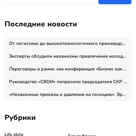
Последние новости
От логистики до высокотехнологичного производства: как основатель “гагаринга” выстраивает экосистему безопасности и гражданских БПЛА
Эксперты обсудили механизмы привлечения молодых специалистов в промышленные города
Переговоры в рамке: как конференция «Бизнес как искусство» переформатирует деловой этикет в стенах ТПП РФ
Руководство «СВОИ» попросило председателя СКР дать правовую оценку обысков в тыловом штабе
«Незаконные приказы и давление на полицию»: Эрнеста Султанова задержали у посольства Израиля во время одиночного пикета
Рубрики
Life style