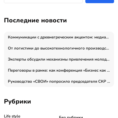
Последние новости
Коммуникации с древнегреческим акцентом: медиаменеджер и журналист Владимир Дергачев запустил коммуникационное агентство «Сократ 2.0»
От логистики до высокотехнологичного производства: как основатель “гагаринга” выстраивает экосистему безопасности и гражданских БПЛА
Эксперты обсудили механизмы привлечения молодых специалистов в промышленные города
Переговоры в рамке: как конференция «Бизнес как искусство» переформатирует деловой этикет в стенах ТПП РФ
Руководство «СВОИ» попросило председателя СКР дать правовую оценку обысков в тыловом штабе
Рубрики
Life style
Без рубрики