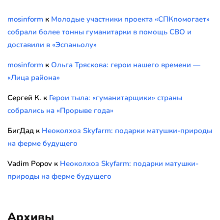
mosinform
к
Молодые участники проекта «СПКпомогает»
собрали более тонны гуманитарки в помощь СВО и
доставили в «Эспаньолу»
mosinform
к
Ольга Тряскова: герои нашего времени —
«Лица района»
Сергей К.
к
Герои тыла: «гуманитарщики» страны
собрались на «Прорыве года»
БигДад
к
Неоколхоз Skyfarm: подарки матушки-природы
на ферме будущего
Vadim Popov
к
Неоколхоз Skyfarm: подарки матушки-
природы на ферме будущего
Архивы