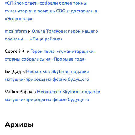
«СПКпомогает» собрали более тонны
гуманитарки в помощь СВО и доставили в
«Эспаньолу»
mosinform
к
Ольга Тряскова: герои нашего
времени — «Лица района»
Сергей К.
к
Герои тыла: «гуманитарщики»
страны собрались на «Прорыве года»
БигДад
к
Неоколхоз Skyfarm: подарки
матушки-природы на ферме будущего
Vadim Popov
к
Неоколхоз Skyfarm: подарки
матушки-природы на ферме будущего
Архивы