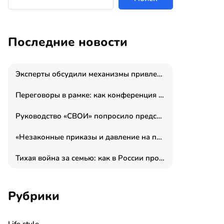
Последние новости
Эксперты обсудили механизмы привлечения молодых специалистов в промышленные города
Переговоры в рамке: как конференция «Бизнес как искусство» переформатирует деловой этикет в стенах ТПП РФ
Руководство «СВОИ» попросило председателя СКР дать правовую оценку обысков в тыловом штабе
«Незаконные приказы и давление на полицию»: Эрнеста Султанова задержали у посольства Израиля во время одиночного пикета
Тихая война за семью: как в России прошла неделя правовой помощи
Рубрики