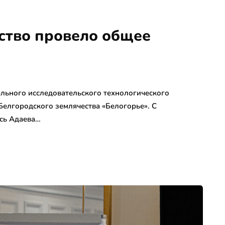
ство провело общее
ального исследовательского технологического
елгородского землячества «Белогорье». С
ась Адаева…