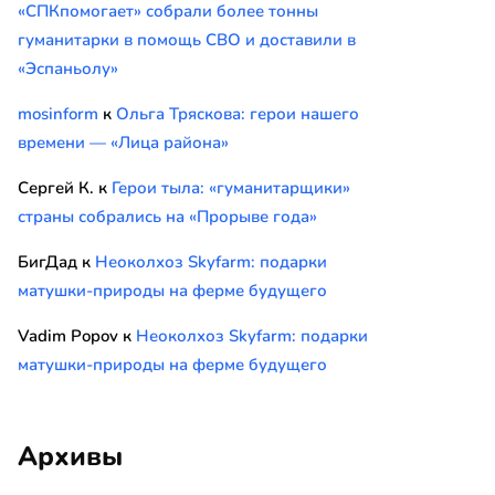
«СПКпомогает» собрали более тонны
гуманитарки в помощь СВО и доставили в
«Эспаньолу»
mosinform
к
Ольга Тряскова: герои нашего
времени — «Лица района»
Сергей К.
к
Герои тыла: «гуманитарщики»
страны собрались на «Прорыве года»
БигДад
к
Неоколхоз Skyfarm: подарки
матушки-природы на ферме будущего
Vadim Popov
к
Неоколхоз Skyfarm: подарки
матушки-природы на ферме будущего
Архивы