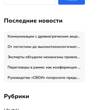
Последние новости
Коммуникации с древнегреческим акцентом: медиаменеджер и журналист Владимир Дергачев запустил коммуникационное агентство «Сократ 2.0»
От логистики до высокотехнологичного производства: как основатель “гагаринга” выстраивает экосистему безопасности и гражданских БПЛА
Эксперты обсудили механизмы привлечения молодых специалистов в промышленные города
Переговоры в рамке: как конференция «Бизнес как искусство» переформатирует деловой этикет в стенах ТПП РФ
Руководство «СВОИ» попросило председателя СКР дать правовую оценку обысков в тыловом штабе
Рубрики