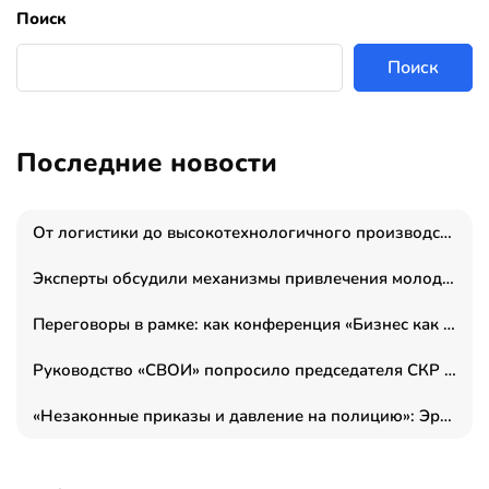
Поиск
Поиск
Последние новости
От логистики до высокотехнологичного производства: как основатель “гагаринга” выстраивает экосистему безопасности и гражданских БПЛА
Эксперты обсудили механизмы привлечения молодых специалистов в промышленные города
Переговоры в рамке: как конференция «Бизнес как искусство» переформатирует деловой этикет в стенах ТПП РФ
Руководство «СВОИ» попросило председателя СКР дать правовую оценку обысков в тыловом штабе
«Незаконные приказы и давление на полицию»: Эрнеста Султанова задержали у посольства Израиля во время одиночного пикета