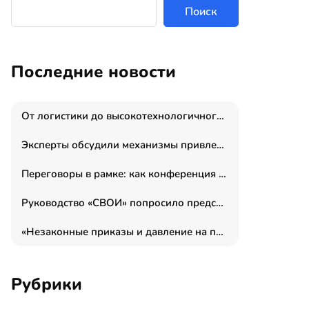
Поиск
Последние новости
От логистики до высокотехнологичного производства: как основатель “гагаринга” выстраивает экосистему безопасности и гражданских БПЛА
Эксперты обсудили механизмы привлечения молодых специалистов в промышленные города
Переговоры в рамке: как конференция «Бизнес как искусство» переформатирует деловой этикет в стенах ТПП РФ
Руководство «СВОИ» попросило председателя СКР дать правовую оценку обысков в тыловом штабе
«Незаконные приказы и давление на полицию»: Эрнеста Султанова задержали у посольства Израиля во время одиночного пикета
Рубрики