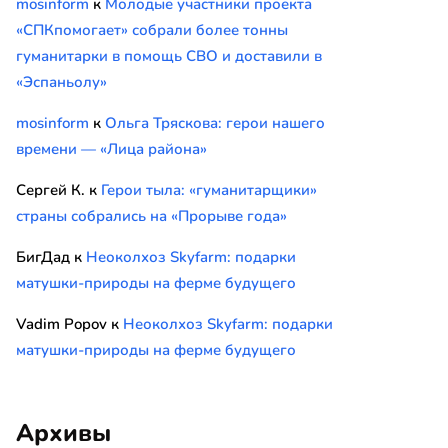
mosinform
к
Молодые участники проекта
«СПКпомогает» собрали более тонны
гуманитарки в помощь СВО и доставили в
«Эспаньолу»
mosinform
к
Ольга Тряскова: герои нашего
времени — «Лица района»
Сергей К.
к
Герои тыла: «гуманитарщики»
страны собрались на «Прорыве года»
БигДад
к
Неоколхоз Skyfarm: подарки
матушки-природы на ферме будущего
Vadim Popov
к
Неоколхоз Skyfarm: подарки
матушки-природы на ферме будущего
Архивы