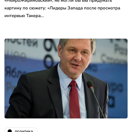
«НейроЖириновский», не могли бы Вы придумать
картину по сюжету: «Лидеры Запада после просмотра
интервью Такера…
политика