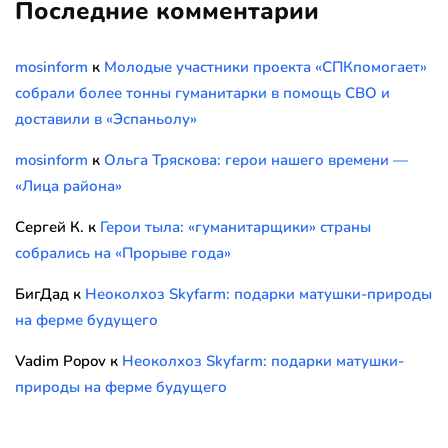
Последние комментарии
mosinform
к
Молодые участники проекта «СПКпомогает»
собрали более тонны гуманитарки в помощь СВО и
доставили в «Эспаньолу»
mosinform
к
Ольга Тряскова: герои нашего времени —
«Лица района»
Сергей К.
к
Герои тыла: «гуманитарщики» страны
собрались на «Прорыве года»
БигДад
к
Неоколхоз Skyfarm: подарки матушки-природы
на ферме будущего
Vadim Popov
к
Неоколхоз Skyfarm: подарки матушки-
природы на ферме будущего