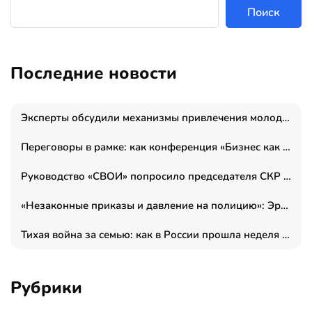
Поиск
Последние новости
Эксперты обсудили механизмы привлечения молодых специалистов в промышленные города
Переговоры в рамке: как конференция «Бизнес как искусство» переформатирует деловой этикет в стенах ТПП РФ
Руководство «СВОИ» попросило председателя СКР дать правовую оценку обысков в тыловом штабе
«Незаконные приказы и давление на полицию»: Эрнеста Султанова задержали у посольства Израиля во время одиночного пикета
Тихая война за семью: как в России прошла неделя правовой помощи
Рубрики