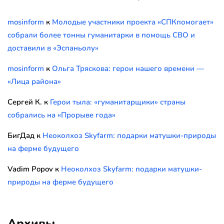
mosinform
к
Молодые участники проекта «СПКпомогает»
собрали более тонны гуманитарки в помощь СВО и
доставили в «Эспаньолу»
mosinform
к
Ольга Тряскова: герои нашего времени —
«Лица района»
Сергей К.
к
Герои тыла: «гуманитарщики» страны
собрались на «Прорыве года»
БигДад
к
Неоколхоз Skyfarm: подарки матушки-природы
на ферме будущего
Vadim Popov
к
Неоколхоз Skyfarm: подарки матушки-
природы на ферме будущего
Архивы