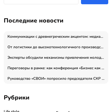
Последние новости
Коммуникации с древнегреческим акцентом: медиаменеджер и журналист Владимир Дергачев запустил коммуникационное агентство «Сократ 2.0»
От логистики до высокотехнологичного производства: как основатель “гагаринга” выстраивает экосистему безопасности и гражданских БПЛА
Эксперты обсудили механизмы привлечения молодых специалистов в промышленные города
Переговоры в рамке: как конференция «Бизнес как искусство» переформатирует деловой этикет в стенах ТПП РФ
Руководство «СВОИ» попросило председателя СКР дать правовую оценку обысков в тыловом штабе
Рубрики
Life style