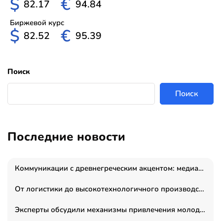
$
€
82.17
94.84
Биржевой курс
$
€
82.52
95.39
Поиск
Поиск
Последние новости
Коммуникации с древнегреческим акцентом: медиаменеджер и журналист Владимир Дергачев запустил коммуникационное агентство «Сократ 2.0»
От логистики до высокотехнологичного производства: как основатель “гагаринга” выстраивает экосистему безопасности и гражданских БПЛА
Эксперты обсудили механизмы привлечения молодых специалистов в промышленные города