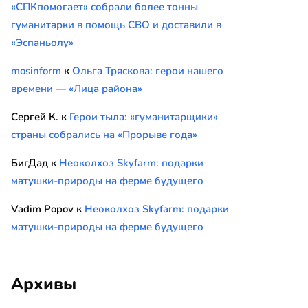
«СПКпомогает» собрали более тонны
гуманитарки в помощь СВО и доставили в
«Эспаньолу»
mosinform
к
Ольга Тряскова: герои нашего
времени — «Лица района»
Сергей К.
к
Герои тыла: «гуманитарщики»
страны собрались на «Прорыве года»
БигДад
к
Неоколхоз Skyfarm: подарки
матушки-природы на ферме будущего
Vadim Popov
к
Неоколхоз Skyfarm: подарки
матушки-природы на ферме будущего
Архивы