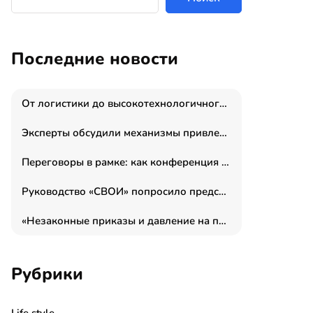
Последние новости
От логистики до высокотехнологичного производства: как основатель “гагаринга” выстраивает экосистему безопасности и гражданских БПЛА
Эксперты обсудили механизмы привлечения молодых специалистов в промышленные города
Переговоры в рамке: как конференция «Бизнес как искусство» переформатирует деловой этикет в стенах ТПП РФ
Руководство «СВОИ» попросило председателя СКР дать правовую оценку обысков в тыловом штабе
«Незаконные приказы и давление на полицию»: Эрнеста Султанова задержали у посольства Израиля во время одиночного пикета
Рубрики