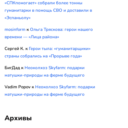
«СПКпомогает» собрали более тонны
гуманитарки в помощь СВО и доставили в
«Эспаньолу»
mosinform
к
Ольга Тряскова: герои нашего
времени — «Лица района»
Сергей К.
к
Герои тыла: «гуманитарщики»
страны собрались на «Прорыве года»
БигДад
к
Неоколхоз Skyfarm: подарки
матушки-природы на ферме будущего
Vadim Popov
к
Неоколхоз Skyfarm: подарки
матушки-природы на ферме будущего
Архивы