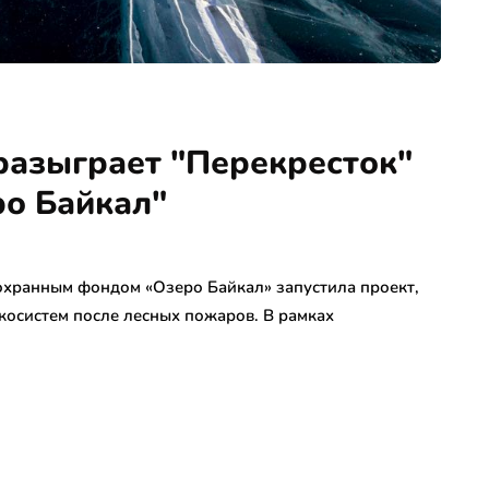
разыграет "Перекресток"
ро Байкал"
оохранным фондом «Озеро Байкал» запустила проект,
косистем после лесных пожаров. В рамках