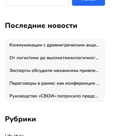
Последние новости
Коммуникации с древнегреческим акцентом: медиаменеджер и журналист Владимир Дергачев запустил коммуникационное агентство «Сократ 2.0»
От логистики до высокотехнологичного производства: как основатель “гагаринга” выстраивает экосистему безопасности и гражданских БПЛА
Эксперты обсудили механизмы привлечения молодых специалистов в промышленные города
Переговоры в рамке: как конференция «Бизнес как искусство» переформатирует деловой этикет в стенах ТПП РФ
Руководство «СВОИ» попросило председателя СКР дать правовую оценку обысков в тыловом штабе
Рубрики