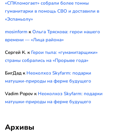
«СПКпомогает» собрали более тонны
гуманитарки в помощь СВО и доставили в
«Эспаньолу»
mosinform
к
Ольга Тряскова: герои нашего
времени — «Лица района»
Сергей К.
к
Герои тыла: «гуманитарщики»
страны собрались на «Прорыве года»
БигДад
к
Неоколхоз Skyfarm: подарки
матушки-природы на ферме будущего
Vadim Popov
к
Неоколхоз Skyfarm: подарки
матушки-природы на ферме будущего
Архивы