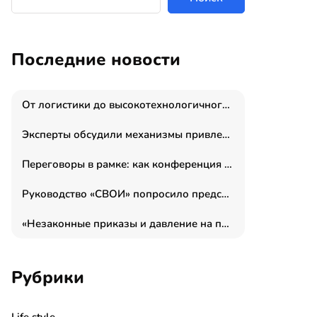
Последние новости
От логистики до высокотехнологичного производства: как основатель “гагаринга” выстраивает экосистему безопасности и гражданских БПЛА
Эксперты обсудили механизмы привлечения молодых специалистов в промышленные города
Переговоры в рамке: как конференция «Бизнес как искусство» переформатирует деловой этикет в стенах ТПП РФ
Руководство «СВОИ» попросило председателя СКР дать правовую оценку обысков в тыловом штабе
«Незаконные приказы и давление на полицию»: Эрнеста Султанова задержали у посольства Израиля во время одиночного пикета
Рубрики