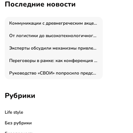
Последние новости
Коммуникации с древнегреческим акцентом: медиаменеджер и журналист Владимир Дергачев запустил коммуникационное агентство «Сократ 2.0»
От логистики до высокотехнологичного производства: как основатель “гагаринга” выстраивает экосистему безопасности и гражданских БПЛА
Эксперты обсудили механизмы привлечения молодых специалистов в промышленные города
Переговоры в рамке: как конференция «Бизнес как искусство» переформатирует деловой этикет в стенах ТПП РФ
Руководство «СВОИ» попросило председателя СКР дать правовую оценку обысков в тыловом штабе
Рубрики
Life style
Без рубрики