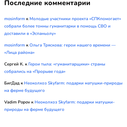
Последние комментарии
mosinform
к
Молодые участники проекта «СПКпомогает»
собрали более тонны гуманитарки в помощь СВО и
доставили в «Эспаньолу»
mosinform
к
Ольга Тряскова: герои нашего времени —
«Лица района»
Сергей К.
к
Герои тыла: «гуманитарщики» страны
собрались на «Прорыве года»
БигДад
к
Неоколхоз Skyfarm: подарки матушки-природы
на ферме будущего
Vadim Popov
к
Неоколхоз Skyfarm: подарки матушки-
природы на ферме будущего