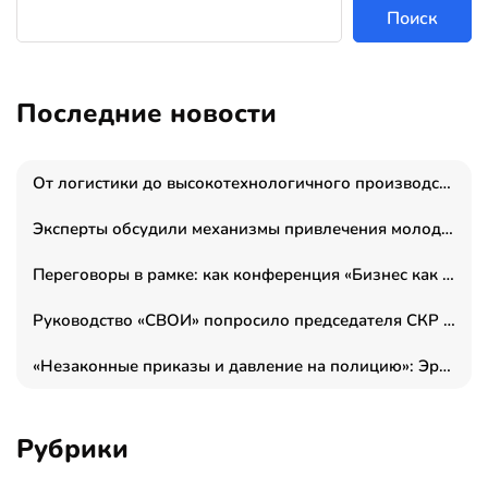
Поиск
Последние новости
От логистики до высокотехнологичного производства: как основатель “гагаринга” выстраивает экосистему безопасности и гражданских БПЛА
Эксперты обсудили механизмы привлечения молодых специалистов в промышленные города
Переговоры в рамке: как конференция «Бизнес как искусство» переформатирует деловой этикет в стенах ТПП РФ
Руководство «СВОИ» попросило председателя СКР дать правовую оценку обысков в тыловом штабе
«Незаконные приказы и давление на полицию»: Эрнеста Султанова задержали у посольства Израиля во время одиночного пикета
Рубрики