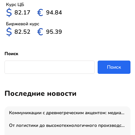
Курс ЦБ
$
€
82.17
94.84
Биржевой курс
$
€
82.52
95.39
Поиск
Поиск
Последние новости
Коммуникации с древнегреческим акцентом: медиаменеджер и журналист Владимир Дергачев запустил коммуникационное агентство «Сократ 2.0»
От логистики до высокотехнологичного производства: как основатель “гагаринга” выстраивает экосистему безопасности и гражданских БПЛА