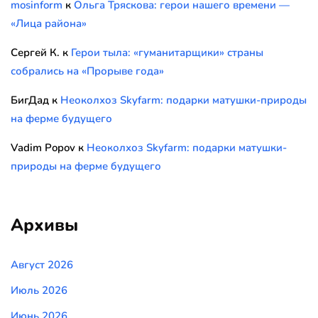
mosinform
к
Ольга Тряскова: герои нашего времени —
«Лица района»
Сергей К.
к
Герои тыла: «гуманитарщики» страны
собрались на «Прорыве года»
БигДад
к
Неоколхоз Skyfarm: подарки матушки-природы
на ферме будущего
Vadim Popov
к
Неоколхоз Skyfarm: подарки матушки-
природы на ферме будущего
Архивы
Август 2026
Июль 2026
Июнь 2026