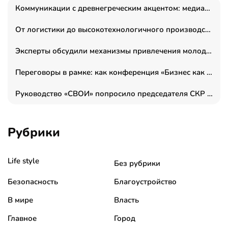
Коммуникации с древнегреческим акцентом: медиаменеджер и журналист Владимир Дергачев запустил коммуникационное агентство «Сократ 2.0»
От логистики до высокотехнологичного производства: как основатель “гагаринга” выстраивает экосистему безопасности и гражданских БПЛА
Эксперты обсудили механизмы привлечения молодых специалистов в промышленные города
Переговоры в рамке: как конференция «Бизнес как искусство» переформатирует деловой этикет в стенах ТПП РФ
Руководство «СВОИ» попросило председателя СКР дать правовую оценку обысков в тыловом штабе
Рубрики
Life style
Без рубрики
Безопасность
Благоустройство
В мире
Власть
Главное
Город