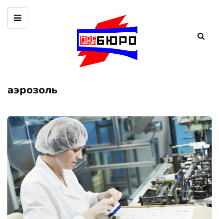
аэрозоль