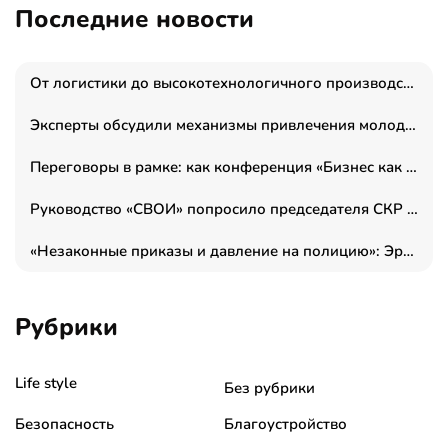
Последние новости
От логистики до высокотехнологичного производства: как основатель “гагаринга” выстраивает экосистему безопасности и гражданских БПЛА
Эксперты обсудили механизмы привлечения молодых специалистов в промышленные города
Переговоры в рамке: как конференция «Бизнес как искусство» переформатирует деловой этикет в стенах ТПП РФ
Руководство «СВОИ» попросило председателя СКР дать правовую оценку обысков в тыловом штабе
«Незаконные приказы и давление на полицию»: Эрнеста Султанова задержали у посольства Израиля во время одиночного пикета
Рубрики
Life style
Без рубрики
Безопасность
Благоустройство