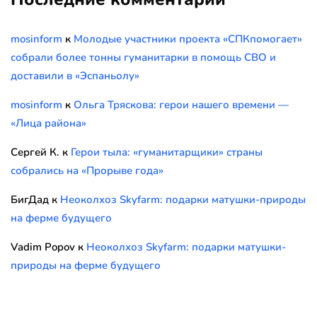
mosinform
к
Молодые участники проекта «СПКпомогает»
собрали более тонны гуманитарки в помощь СВО и
доставили в «Эспаньолу»
mosinform
к
Ольга Тряскова: герои нашего времени —
«Лица района»
Сергей К.
к
Герои тыла: «гуманитарщики» страны
собрались на «Прорыве года»
БигДад
к
Неоколхоз Skyfarm: подарки матушки-природы
на ферме будущего
Vadim Popov
к
Неоколхоз Skyfarm: подарки матушки-
природы на ферме будущего