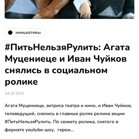
инициативы
#ПитьНельзяРулить: Агата
Муцениеце и Иван Чуйков
снялись в социальном
ролике
24.10.2023
Агата Муцениеце, актриса театра и кино, и Иван Чуйков,
телеведущий, снялись в главных ролях ролика акции
#ПитьНельзяРулить. По сюжету ролика, снятого в
формате youtube-шоу, герои…