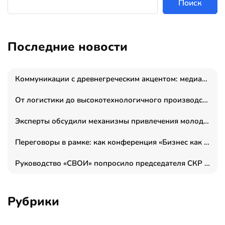
Поиск
Последние новости
Коммуникации с древнегреческим акцентом: медиаменеджер и журналист Владимир Дергачев запустил коммуникационное агентство «Сократ 2.0»
От логистики до высокотехнологичного производства: как основатель “гагаринга” выстраивает экосистему безопасности и гражданских БПЛА
Эксперты обсудили механизмы привлечения молодых специалистов в промышленные города
Переговоры в рамке: как конференция «Бизнес как искусство» переформатирует деловой этикет в стенах ТПП РФ
Руководство «СВОИ» попросило председателя СКР дать правовую оценку обысков в тыловом штабе
Рубрики