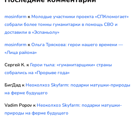
mosinform
к
Молодые участники проекта «СПКпомогает»
собрали более тонны гуманитарки в помощь СВО и
доставили в «Эспаньолу»
mosinform
к
Ольга Тряскова: герои нашего времени —
«Лица района»
Сергей К.
к
Герои тыла: «гуманитарщики» страны
собрались на «Прорыве года»
БигДад
к
Неоколхоз Skyfarm: подарки матушки-природы
на ферме будущего
Vadim Popov
к
Неоколхоз Skyfarm: подарки матушки-
природы на ферме будущего