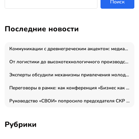
Поиск
Последние новости
Коммуникации с древнегреческим акцентом: медиаменеджер и журналист Владимир Дергачев запустил коммуникационное агентство «Сократ 2.0»
От логистики до высокотехнологичного производства: как основатель “гагаринга” выстраивает экосистему безопасности и гражданских БПЛА
Эксперты обсудили механизмы привлечения молодых специалистов в промышленные города
Переговоры в рамке: как конференция «Бизнес как искусство» переформатирует деловой этикет в стенах ТПП РФ
Руководство «СВОИ» попросило председателя СКР дать правовую оценку обысков в тыловом штабе
Рубрики