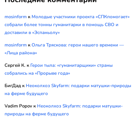
mosinform
к
Молодые участники проекта «СПКпомогает»
собрали более тонны гуманитарки в помощь СВО и
доставили в «Эспаньолу»
mosinform
к
Ольга Тряскова: герои нашего времени —
«Лица района»
Сергей К.
к
Герои тыла: «гуманитарщики» страны
собрались на «Прорыве года»
БигДад
к
Неоколхоз Skyfarm: подарки матушки-природы
на ферме будущего
Vadim Popov
к
Неоколхоз Skyfarm: подарки матушки-
природы на ферме будущего