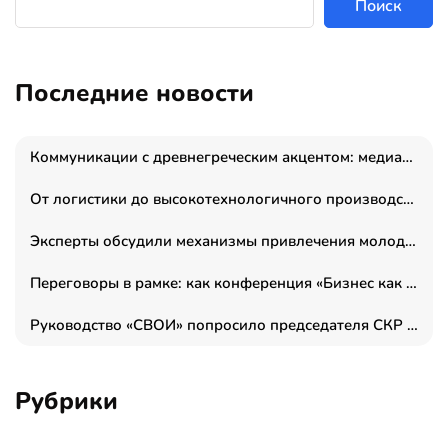
Поиск
Последние новости
Коммуникации с древнегреческим акцентом: медиаменеджер и журналист Владимир Дергачев запустил коммуникационное агентство «Сократ 2.0»
От логистики до высокотехнологичного производства: как основатель “гагаринга” выстраивает экосистему безопасности и гражданских БПЛА
Эксперты обсудили механизмы привлечения молодых специалистов в промышленные города
Переговоры в рамке: как конференция «Бизнес как искусство» переформатирует деловой этикет в стенах ТПП РФ
Руководство «СВОИ» попросило председателя СКР дать правовую оценку обысков в тыловом штабе
Рубрики