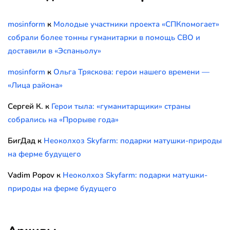
mosinform
к
Молодые участники проекта «СПКпомогает»
собрали более тонны гуманитарки в помощь СВО и
доставили в «Эспаньолу»
mosinform
к
Ольга Тряскова: герои нашего времени —
«Лица района»
Сергей К.
к
Герои тыла: «гуманитарщики» страны
собрались на «Прорыве года»
БигДад
к
Неоколхоз Skyfarm: подарки матушки-природы
на ферме будущего
Vadim Popov
к
Неоколхоз Skyfarm: подарки матушки-
природы на ферме будущего