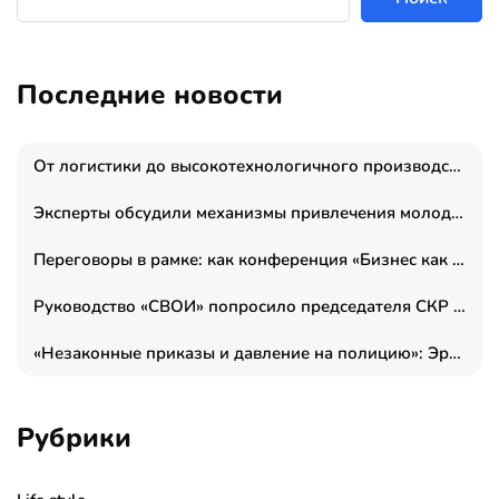
Последние новости
От логистики до высокотехнологичного производства: как основатель “гагаринга” выстраивает экосистему безопасности и гражданских БПЛА
Эксперты обсудили механизмы привлечения молодых специалистов в промышленные города
Переговоры в рамке: как конференция «Бизнес как искусство» переформатирует деловой этикет в стенах ТПП РФ
Руководство «СВОИ» попросило председателя СКР дать правовую оценку обысков в тыловом штабе
«Незаконные приказы и давление на полицию»: Эрнеста Султанова задержали у посольства Израиля во время одиночного пикета
Рубрики