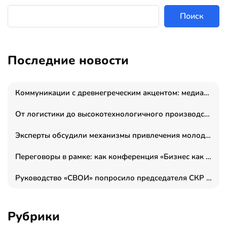
Поиск
Последние новости
Коммуникации с древнегреческим акцентом: медиаменеджер и журналист Владимир Дергачев запустил коммуникационное агентство «Сократ 2.0»
От логистики до высокотехнологичного производства: как основатель “гагаринга” выстраивает экосистему безопасности и гражданских БПЛА
Эксперты обсудили механизмы привлечения молодых специалистов в промышленные города
Переговоры в рамке: как конференция «Бизнес как искусство» переформатирует деловой этикет в стенах ТПП РФ
Руководство «СВОИ» попросило председателя СКР дать правовую оценку обысков в тыловом штабе
Рубрики