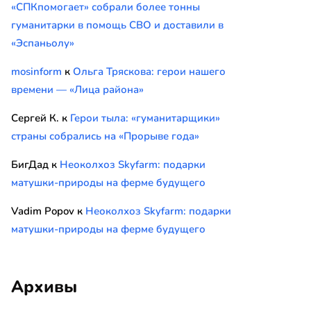
«СПКпомогает» собрали более тонны
гуманитарки в помощь СВО и доставили в
«Эспаньолу»
mosinform
к
Ольга Тряскова: герои нашего
времени — «Лица района»
Сергей К.
к
Герои тыла: «гуманитарщики»
страны собрались на «Прорыве года»
БигДад
к
Неоколхоз Skyfarm: подарки
матушки-природы на ферме будущего
Vadim Popov
к
Неоколхоз Skyfarm: подарки
матушки-природы на ферме будущего
Архивы