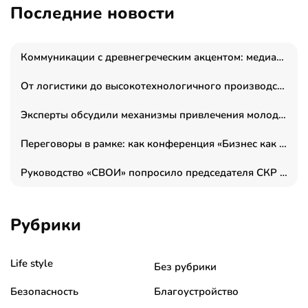
Последние новости
Коммуникации с древнегреческим акцентом: медиаменеджер и журналист Владимир Дергачев запустил коммуникационное агентство «Сократ 2.0»
От логистики до высокотехнологичного производства: как основатель “гагаринга” выстраивает экосистему безопасности и гражданских БПЛА
Эксперты обсудили механизмы привлечения молодых специалистов в промышленные города
Переговоры в рамке: как конференция «Бизнес как искусство» переформатирует деловой этикет в стенах ТПП РФ
Руководство «СВОИ» попросило председателя СКР дать правовую оценку обысков в тыловом штабе
Рубрики
Life style
Без рубрики
Безопасность
Благоустройство