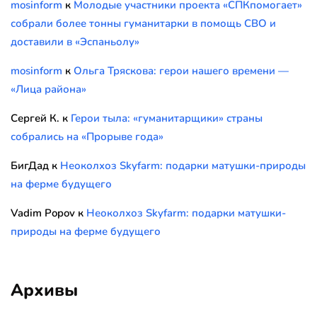
mosinform
к
Молодые участники проекта «СПКпомогает»
собрали более тонны гуманитарки в помощь СВО и
доставили в «Эспаньолу»
mosinform
к
Ольга Тряскова: герои нашего времени —
«Лица района»
Сергей К.
к
Герои тыла: «гуманитарщики» страны
собрались на «Прорыве года»
БигДад
к
Неоколхоз Skyfarm: подарки матушки-природы
на ферме будущего
Vadim Popov
к
Неоколхоз Skyfarm: подарки матушки-
природы на ферме будущего
Архивы