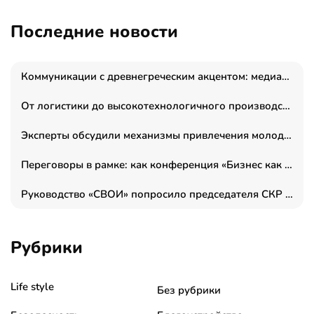
Последние новости
Коммуникации с древнегреческим акцентом: медиаменеджер и журналист Владимир Дергачев запустил коммуникационное агентство «Сократ 2.0»
От логистики до высокотехнологичного производства: как основатель “гагаринга” выстраивает экосистему безопасности и гражданских БПЛА
Эксперты обсудили механизмы привлечения молодых специалистов в промышленные города
Переговоры в рамке: как конференция «Бизнес как искусство» переформатирует деловой этикет в стенах ТПП РФ
Руководство «СВОИ» попросило председателя СКР дать правовую оценку обысков в тыловом штабе
Рубрики
Life style
Без рубрики