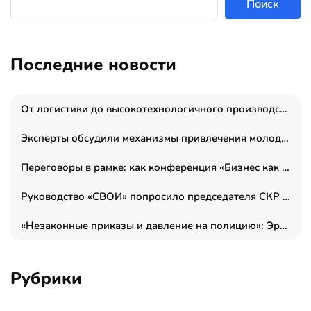
Поиск
Последние новости
От логистики до высокотехнологичного производства: как основатель “гагаринга” выстраивает экосистему безопасности и гражданских БПЛА
Эксперты обсудили механизмы привлечения молодых специалистов в промышленные города
Переговоры в рамке: как конференция «Бизнес как искусство» переформатирует деловой этикет в стенах ТПП РФ
Руководство «СВОИ» попросило председателя СКР дать правовую оценку обысков в тыловом штабе
«Незаконные приказы и давление на полицию»: Эрнеста Султанова задержали у посольства Израиля во время одиночного пикета
Рубрики