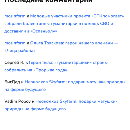
mosinform
к
Молодые участники проекта «СПКпомогает»
собрали более тонны гуманитарки в помощь СВО и
доставили в «Эспаньолу»
mosinform
к
Ольга Тряскова: герои нашего времени —
«Лица района»
Сергей К.
к
Герои тыла: «гуманитарщики» страны
собрались на «Прорыве года»
БигДад
к
Неоколхоз Skyfarm: подарки матушки-природы
на ферме будущего
Vadim Popov
к
Неоколхоз Skyfarm: подарки матушки-
природы на ферме будущего