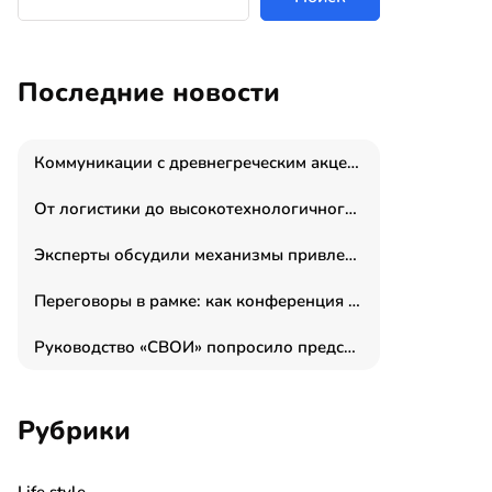
Последние новости
Коммуникации с древнегреческим акцентом: медиаменеджер и журналист Владимир Дергачев запустил коммуникационное агентство «Сократ 2.0»
От логистики до высокотехнологичного производства: как основатель “гагаринга” выстраивает экосистему безопасности и гражданских БПЛА
Эксперты обсудили механизмы привлечения молодых специалистов в промышленные города
Переговоры в рамке: как конференция «Бизнес как искусство» переформатирует деловой этикет в стенах ТПП РФ
Руководство «СВОИ» попросило председателя СКР дать правовую оценку обысков в тыловом штабе
Рубрики