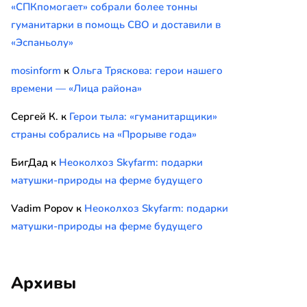
«СПКпомогает» собрали более тонны
гуманитарки в помощь СВО и доставили в
«Эспаньолу»
mosinform
к
Ольга Тряскова: герои нашего
времени — «Лица района»
Сергей К.
к
Герои тыла: «гуманитарщики»
страны собрались на «Прорыве года»
БигДад
к
Неоколхоз Skyfarm: подарки
матушки-природы на ферме будущего
Vadim Popov
к
Неоколхоз Skyfarm: подарки
матушки-природы на ферме будущего
Архивы