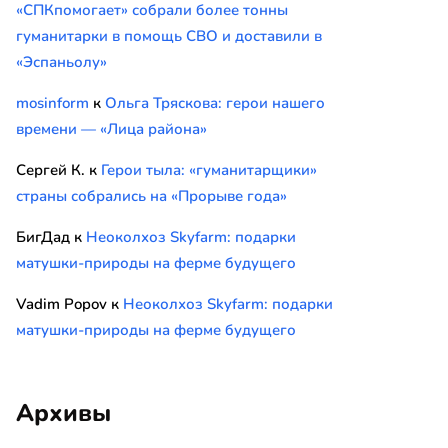
«СПКпомогает» собрали более тонны
гуманитарки в помощь СВО и доставили в
«Эспаньолу»
mosinform
к
Ольга Тряскова: герои нашего
времени — «Лица района»
Сергей К.
к
Герои тыла: «гуманитарщики»
страны собрались на «Прорыве года»
БигДад
к
Неоколхоз Skyfarm: подарки
матушки-природы на ферме будущего
Vadim Popov
к
Неоколхоз Skyfarm: подарки
матушки-природы на ферме будущего
Архивы