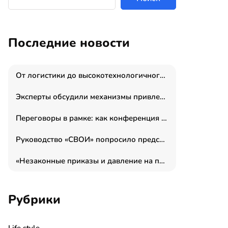
Последние новости
От логистики до высокотехнологичного производства: как основатель “гагаринга” выстраивает экосистему безопасности и гражданских БПЛА
Эксперты обсудили механизмы привлечения молодых специалистов в промышленные города
Переговоры в рамке: как конференция «Бизнес как искусство» переформатирует деловой этикет в стенах ТПП РФ
Руководство «СВОИ» попросило председателя СКР дать правовую оценку обысков в тыловом штабе
«Незаконные приказы и давление на полицию»: Эрнеста Султанова задержали у посольства Израиля во время одиночного пикета
Рубрики