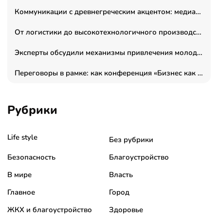
Коммуникации с древнегреческим акцентом: медиаменеджер и журналист Владимир Дергачев запустил коммуникационное агентство «Сократ 2.0»
От логистики до высокотехнологичного производства: как основатель “гагаринга” выстраивает экосистему безопасности и гражданских БПЛА
Эксперты обсудили механизмы привлечения молодых специалистов в промышленные города
Переговоры в рамке: как конференция «Бизнес как искусство» переформатирует деловой этикет в стенах ТПП РФ
Рубрики
Life style
Без рубрики
Безопасность
Благоустройство
В мире
Власть
Главное
Город
ЖКХ и благоустройство
Здоровье