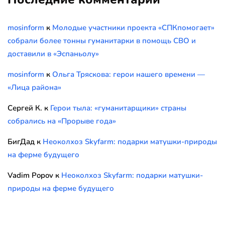
mosinform
к
Молодые участники проекта «СПКпомогает»
собрали более тонны гуманитарки в помощь СВО и
доставили в «Эспаньолу»
mosinform
к
Ольга Тряскова: герои нашего времени —
«Лица района»
Сергей К.
к
Герои тыла: «гуманитарщики» страны
собрались на «Прорыве года»
БигДад
к
Неоколхоз Skyfarm: подарки матушки-природы
на ферме будущего
Vadim Popov
к
Неоколхоз Skyfarm: подарки матушки-
природы на ферме будущего