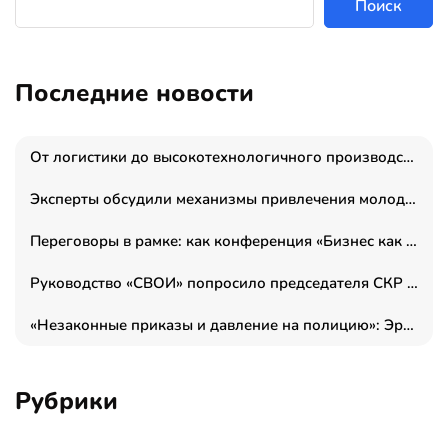
Поиск
Последние новости
От логистики до высокотехнологичного производства: как основатель “гагаринга” выстраивает экосистему безопасности и гражданских БПЛА
Эксперты обсудили механизмы привлечения молодых специалистов в промышленные города
Переговоры в рамке: как конференция «Бизнес как искусство» переформатирует деловой этикет в стенах ТПП РФ
Руководство «СВОИ» попросило председателя СКР дать правовую оценку обысков в тыловом штабе
«Незаконные приказы и давление на полицию»: Эрнеста Султанова задержали у посольства Израиля во время одиночного пикета
Рубрики