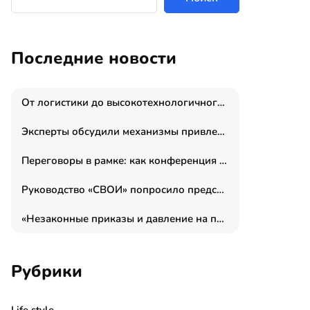
Последние новости
От логистики до высокотехнологичного производства: как основатель “гагаринга” выстраивает экосистему безопасности и гражданских БПЛА
Эксперты обсудили механизмы привлечения молодых специалистов в промышленные города
Переговоры в рамке: как конференция «Бизнес как искусство» переформатирует деловой этикет в стенах ТПП РФ
Руководство «СВОИ» попросило председателя СКР дать правовую оценку обысков в тыловом штабе
«Незаконные приказы и давление на полицию»: Эрнеста Султанова задержали у посольства Израиля во время одиночного пикета
Рубрики