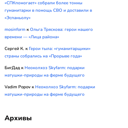
«СПКпомогает» собрали более тонны
гуманитарки в помощь СВО и доставили в
«Эспаньолу»
mosinform
к
Ольга Тряскова: герои нашего
времени — «Лица района»
Сергей К.
к
Герои тыла: «гуманитарщики»
страны собрались на «Прорыве года»
БигДад
к
Неоколхоз Skyfarm: подарки
матушки-природы на ферме будущего
Vadim Popov
к
Неоколхоз Skyfarm: подарки
матушки-природы на ферме будущего
Архивы