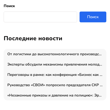
Поиск
Поиск
Последние новости
От логистики до высокотехнологичного производства: как основатель “гагаринга” выстраивает экосистему безопасности и гражданских БПЛА
Эксперты обсудили механизмы привлечения молодых специалистов в промышленные города
Переговоры в рамке: как конференция «Бизнес как искусство» переформатирует деловой этикет в стенах ТПП РФ
Руководство «СВОИ» попросило председателя СКР дать правовую оценку обысков в тыловом штабе
«Незаконные приказы и давление на полицию»: Эрнеста Султанова задержали у посольства Израиля во время одиночного пикета