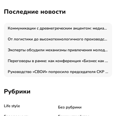
Последние новости
Коммуникации с древнегреческим акцентом: медиаменеджер и журналист Владимир Дергачев запустил коммуникационное агентство «Сократ 2.0»
От логистики до высокотехнологичного производства: как основатель “гагаринга” выстраивает экосистему безопасности и гражданских БПЛА
Эксперты обсудили механизмы привлечения молодых специалистов в промышленные города
Переговоры в рамке: как конференция «Бизнес как искусство» переформатирует деловой этикет в стенах ТПП РФ
Руководство «СВОИ» попросило председателя СКР дать правовую оценку обысков в тыловом штабе
Рубрики
Life style
Без рубрики