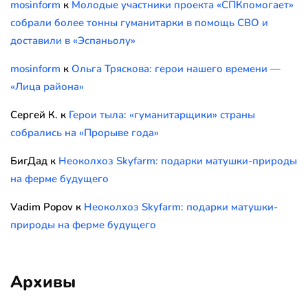
mosinform
к
Молодые участники проекта «СПКпомогает»
собрали более тонны гуманитарки в помощь СВО и
доставили в «Эспаньолу»
mosinform
к
Ольга Тряскова: герои нашего времени —
«Лица района»
Сергей К.
к
Герои тыла: «гуманитарщики» страны
собрались на «Прорыве года»
БигДад
к
Неоколхоз Skyfarm: подарки матушки-природы
на ферме будущего
Vadim Popov
к
Неоколхоз Skyfarm: подарки матушки-
природы на ферме будущего
Архивы