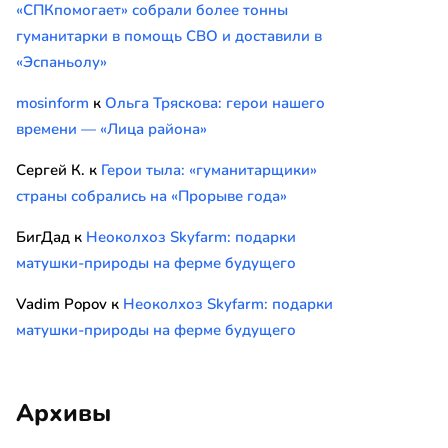
«СПКпомогает» собрали более тонны
гуманитарки в помощь СВО и доставили в
«Эспаньолу»
mosinform
к
Ольга Тряскова: герои нашего
времени — «Лица района»
Сергей К.
к
Герои тыла: «гуманитарщики»
страны собрались на «Прорыве года»
БигДад
к
Неоколхоз Skyfarm: подарки
матушки-природы на ферме будущего
Vadim Popov
к
Неоколхоз Skyfarm: подарки
матушки-природы на ферме будущего
Архивы