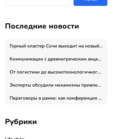
Последние новости
Горный кластер Сочи выходит на новый уровень: налоги игорной зоны выросли на 15%, а весь курорт вошёл в федеральный проект «Производительность труда»
Коммуникации с древнегреческим акцентом: медиаменеджер и журналист Владимир Дергачев запустил коммуникационное агентство «Сократ 2.0»
От логистики до высокотехнологичного производства: как основатель “гагаринга” выстраивает экосистему безопасности и гражданских БПЛА
Эксперты обсудили механизмы привлечения молодых специалистов в промышленные города
Переговоры в рамке: как конференция «Бизнес как искусство» переформатирует деловой этикет в стенах ТПП РФ
Рубрики