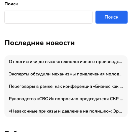
Поиск
Поиск
Последние новости
От логистики до высокотехнологичного производства: как основатель “гагаринга” выстраивает экосистему безопасности и гражданских БПЛА
Эксперты обсудили механизмы привлечения молодых специалистов в промышленные города
Переговоры в рамке: как конференция «Бизнес как искусство» переформатирует деловой этикет в стенах ТПП РФ
Руководство «СВОИ» попросило председателя СКР дать правовую оценку обысков в тыловом штабе
«Незаконные приказы и давление на полицию»: Эрнеста Султанова задержали у посольства Израиля во время одиночного пикета