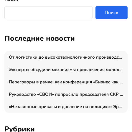
Поиск
Последние новости
От логистики до высокотехнологичного производства: как основатель “гагаринга” выстраивает экосистему безопасности и гражданских БПЛА
Эксперты обсудили механизмы привлечения молодых специалистов в промышленные города
Переговоры в рамке: как конференция «Бизнес как искусство» переформатирует деловой этикет в стенах ТПП РФ
Руководство «СВОИ» попросило председателя СКР дать правовую оценку обысков в тыловом штабе
«Незаконные приказы и давление на полицию»: Эрнеста Султанова задержали у посольства Израиля во время одиночного пикета
Рубрики