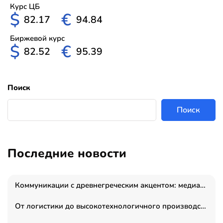
Курс ЦБ
$
€
82.17
94.84
Биржевой курс
$
€
82.52
95.39
Поиск
Поиск
Последние новости
Коммуникации с древнегреческим акцентом: медиаменеджер и журналист Владимир Дергачев запустил коммуникационное агентство «Сократ 2.0»
От логистики до высокотехнологичного производства: как основатель “гагаринга” выстраивает экосистему безопасности и гражданских БПЛА