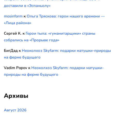
доставили в «Эспаньолу»
mosinform
к
Ольга Тряскова: герои нашего времени —
«Лица района»
Сергей К.
к
Герои тыла: «гуманитарщики» страны
собрались на «Прорыве года»
БигДад
к
Неоколхоз Skyfarm: подарки матушки-природы
на ферме будущего
Vadim Popov
к
Неоколхоз Skyfarm: подарки матушки-
природы на ферме будущего
Архивы
Август 2026