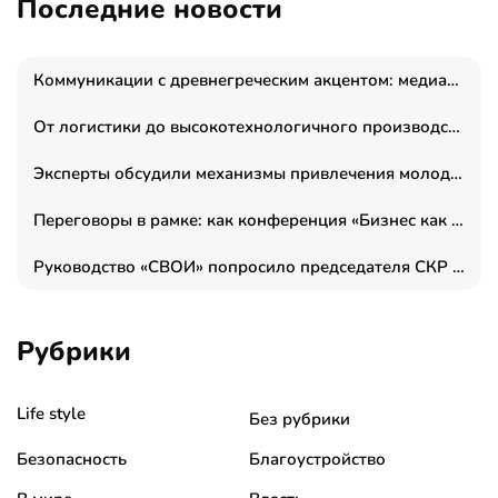
Последние новости
Коммуникации с древнегреческим акцентом: медиаменеджер и журналист Владимир Дергачев запустил коммуникационное агентство «Сократ 2.0»
От логистики до высокотехнологичного производства: как основатель “гагаринга” выстраивает экосистему безопасности и гражданских БПЛА
Эксперты обсудили механизмы привлечения молодых специалистов в промышленные города
Переговоры в рамке: как конференция «Бизнес как искусство» переформатирует деловой этикет в стенах ТПП РФ
Руководство «СВОИ» попросило председателя СКР дать правовую оценку обысков в тыловом штабе
Рубрики
Life style
Без рубрики
Безопасность
Благоустройство