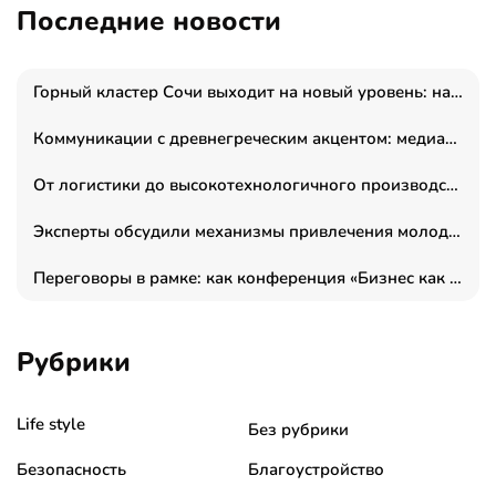
Последние новости
Горный кластер Сочи выходит на новый уровень: налоги игорной зоны выросли на 15%, а весь курорт вошёл в федеральный проект «Производительность труда»
Коммуникации с древнегреческим акцентом: медиаменеджер и журналист Владимир Дергачев запустил коммуникационное агентство «Сократ 2.0»
От логистики до высокотехнологичного производства: как основатель “гагаринга” выстраивает экосистему безопасности и гражданских БПЛА
Эксперты обсудили механизмы привлечения молодых специалистов в промышленные города
Переговоры в рамке: как конференция «Бизнес как искусство» переформатирует деловой этикет в стенах ТПП РФ
Рубрики
Life style
Без рубрики
Безопасность
Благоустройство