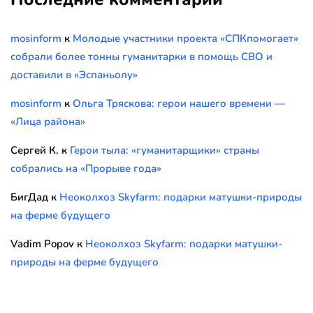
mosinform
к
Молодые участники проекта «СПКпомогает»
собрали более тонны гуманитарки в помощь СВО и
доставили в «Эспаньолу»
mosinform
к
Ольга Тряскова: герои нашего времени —
«Лица района»
Сергей К.
к
Герои тыла: «гуманитарщики» страны
собрались на «Прорыве года»
БигДад
к
Неоколхоз Skyfarm: подарки матушки-природы
на ферме будущего
Vadim Popov
к
Неоколхоз Skyfarm: подарки матушки-
природы на ферме будущего