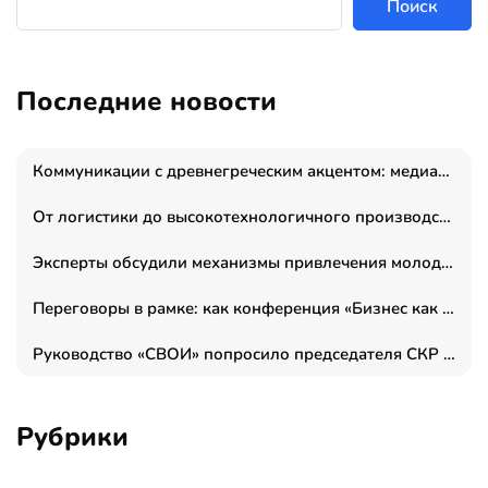
Поиск
Последние новости
Коммуникации с древнегреческим акцентом: медиаменеджер и журналист Владимир Дергачев запустил коммуникационное агентство «Сократ 2.0»
От логистики до высокотехнологичного производства: как основатель “гагаринга” выстраивает экосистему безопасности и гражданских БПЛА
Эксперты обсудили механизмы привлечения молодых специалистов в промышленные города
Переговоры в рамке: как конференция «Бизнес как искусство» переформатирует деловой этикет в стенах ТПП РФ
Руководство «СВОИ» попросило председателя СКР дать правовую оценку обысков в тыловом штабе
Рубрики