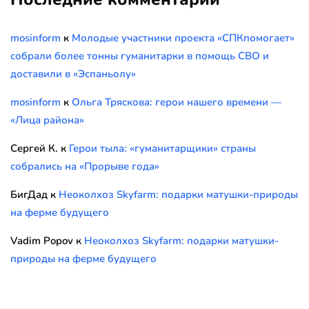
mosinform
к
Молодые участники проекта «СПКпомогает»
собрали более тонны гуманитарки в помощь СВО и
доставили в «Эспаньолу»
mosinform
к
Ольга Тряскова: герои нашего времени —
«Лица района»
Сергей К.
к
Герои тыла: «гуманитарщики» страны
собрались на «Прорыве года»
БигДад
к
Неоколхоз Skyfarm: подарки матушки-природы
на ферме будущего
Vadim Popov
к
Неоколхоз Skyfarm: подарки матушки-
природы на ферме будущего