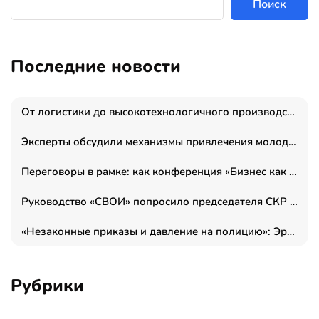
Поиск
Последние новости
От логистики до высокотехнологичного производства: как основатель “гагаринга” выстраивает экосистему безопасности и гражданских БПЛА
Эксперты обсудили механизмы привлечения молодых специалистов в промышленные города
Переговоры в рамке: как конференция «Бизнес как искусство» переформатирует деловой этикет в стенах ТПП РФ
Руководство «СВОИ» попросило председателя СКР дать правовую оценку обысков в тыловом штабе
«Незаконные приказы и давление на полицию»: Эрнеста Султанова задержали у посольства Израиля во время одиночного пикета
Рубрики