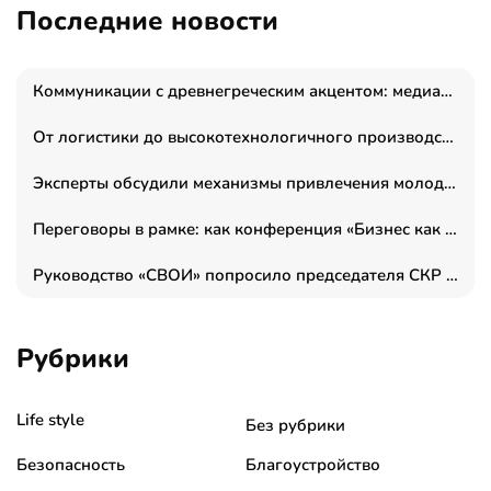
Последние новости
Коммуникации с древнегреческим акцентом: медиаменеджер и журналист Владимир Дергачев запустил коммуникационное агентство «Сократ 2.0»
От логистики до высокотехнологичного производства: как основатель “гагаринга” выстраивает экосистему безопасности и гражданских БПЛА
Эксперты обсудили механизмы привлечения молодых специалистов в промышленные города
Переговоры в рамке: как конференция «Бизнес как искусство» переформатирует деловой этикет в стенах ТПП РФ
Руководство «СВОИ» попросило председателя СКР дать правовую оценку обысков в тыловом штабе
Рубрики
Life style
Без рубрики
Безопасность
Благоустройство