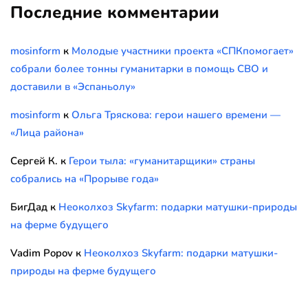
Последние комментарии
mosinform
к
Молодые участники проекта «СПКпомогает»
собрали более тонны гуманитарки в помощь СВО и
доставили в «Эспаньолу»
mosinform
к
Ольга Тряскова: герои нашего времени —
«Лица района»
Сергей К.
к
Герои тыла: «гуманитарщики» страны
собрались на «Прорыве года»
БигДад
к
Неоколхоз Skyfarm: подарки матушки-природы
на ферме будущего
Vadim Popov
к
Неоколхоз Skyfarm: подарки матушки-
природы на ферме будущего