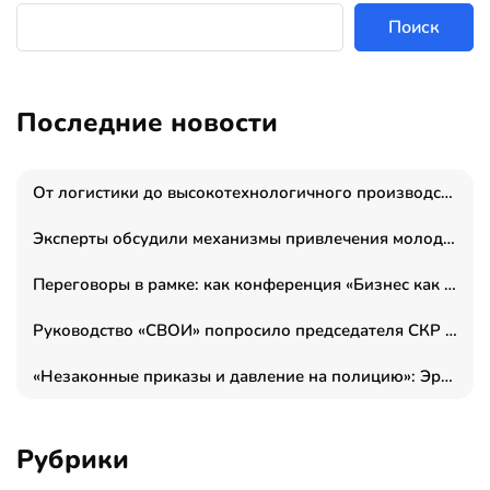
Поиск
Последние новости
От логистики до высокотехнологичного производства: как основатель “гагаринга” выстраивает экосистему безопасности и гражданских БПЛА
Эксперты обсудили механизмы привлечения молодых специалистов в промышленные города
Переговоры в рамке: как конференция «Бизнес как искусство» переформатирует деловой этикет в стенах ТПП РФ
Руководство «СВОИ» попросило председателя СКР дать правовую оценку обысков в тыловом штабе
«Незаконные приказы и давление на полицию»: Эрнеста Султанова задержали у посольства Израиля во время одиночного пикета
Рубрики