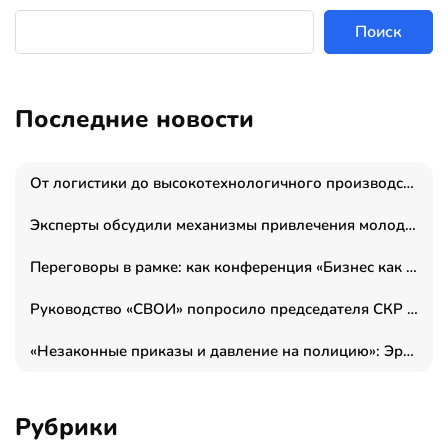
Поиск
Последние новости
От логистики до высокотехнологичного производства: как основатель “гагаринга” выстраивает экосистему безопасности и гражданских БПЛА
Эксперты обсудили механизмы привлечения молодых специалистов в промышленные города
Переговоры в рамке: как конференция «Бизнес как искусство» переформатирует деловой этикет в стенах ТПП РФ
Руководство «СВОИ» попросило председателя СКР дать правовую оценку обысков в тыловом штабе
«Незаконные приказы и давление на полицию»: Эрнеста Султанова задержали у посольства Израиля во время одиночного пикета
Рубрики