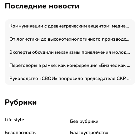
Последние новости
Коммуникации с древнегреческим акцентом: медиаменеджер и журналист Владимир Дергачев запустил коммуникационное агентство «Сократ 2.0»
От логистики до высокотехнологичного производства: как основатель “гагаринга” выстраивает экосистему безопасности и гражданских БПЛА
Эксперты обсудили механизмы привлечения молодых специалистов в промышленные города
Переговоры в рамке: как конференция «Бизнес как искусство» переформатирует деловой этикет в стенах ТПП РФ
Руководство «СВОИ» попросило председателя СКР дать правовую оценку обысков в тыловом штабе
Рубрики
Life style
Без рубрики
Безопасность
Благоустройство