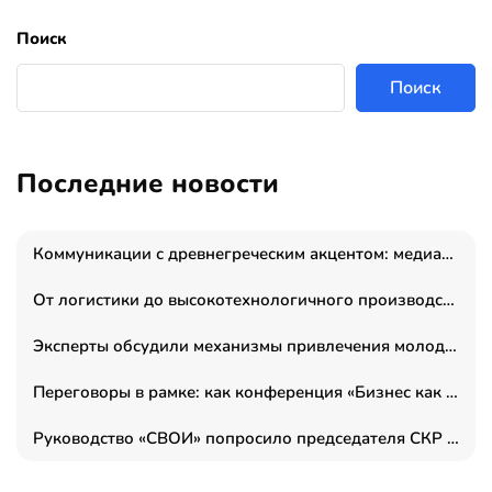
Поиск
Поиск
Последние новости
Коммуникации с древнегреческим акцентом: медиаменеджер и журналист Владимир Дергачев запустил коммуникационное агентство «Сократ 2.0»
От логистики до высокотехнологичного производства: как основатель “гагаринга” выстраивает экосистему безопасности и гражданских БПЛА
Эксперты обсудили механизмы привлечения молодых специалистов в промышленные города
Переговоры в рамке: как конференция «Бизнес как искусство» переформатирует деловой этикет в стенах ТПП РФ
Руководство «СВОИ» попросило председателя СКР дать правовую оценку обысков в тыловом штабе