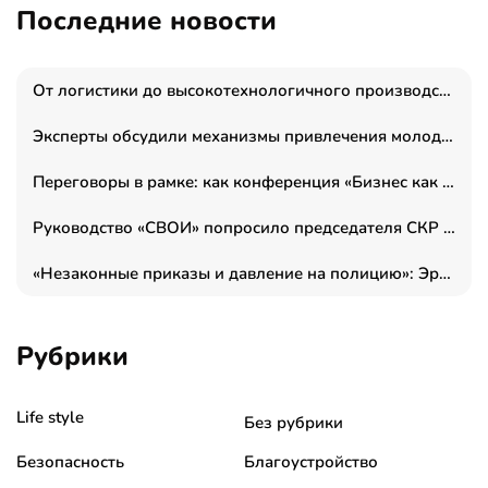
Последние новости
От логистики до высокотехнологичного производства: как основатель “гагаринга” выстраивает экосистему безопасности и гражданских БПЛА
Эксперты обсудили механизмы привлечения молодых специалистов в промышленные города
Переговоры в рамке: как конференция «Бизнес как искусство» переформатирует деловой этикет в стенах ТПП РФ
Руководство «СВОИ» попросило председателя СКР дать правовую оценку обысков в тыловом штабе
«Незаконные приказы и давление на полицию»: Эрнеста Султанова задержали у посольства Израиля во время одиночного пикета
Рубрики
Life style
Без рубрики
Безопасность
Благоустройство