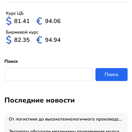
Курс ЦБ
$
€
81.41
94.06
Биржевой курс
$
€
82.35
94.94
Поиск
Поиск
Последние новости
От логистики до высокотехнологичного производства: как основатель “гагаринга” выстраивает экосистему безопасности и гражданских БПЛА
Эксперты обсудили механизмы привлечения молодых специалистов в промышленные города