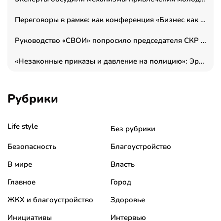
Переговоры в рамке: как конференция «Бизнес как искусство» переформатирует деловой этикет в стенах ТПП РФ
Руководство «СВОИ» попросило председателя СКР дать правовую оценку обысков в тыловом штабе
«Незаконные приказы и давление на полицию»: Эрнеста Султанова задержали у посольства Израиля во время одиночного пикета
Рубрики
Life style
Без рубрики
Безопасность
Благоустройство
В мире
Власть
Главное
Город
ЖКХ и благоустройство
Здоровье
Инициативы
Интервью