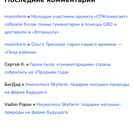
mosinform
к
Молодые участники проекта «СПКпомогает»
собрали более тонны гуманитарки в помощь СВО и
доставили в «Эспаньолу»
mosinform
к
Ольга Тряскова: герои нашего времени —
«Лица района»
Сергей К.
к
Герои тыла: «гуманитарщики» страны
собрались на «Прорыве года»
БигДад
к
Неоколхоз Skyfarm: подарки матушки-природы
на ферме будущего
Vadim Popov
к
Неоколхоз Skyfarm: подарки матушки-
природы на ферме будущего