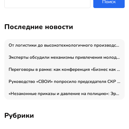
Поиск
Последние новости
От логистики до высокотехнологичного производства: как основатель “гагаринга” выстраивает экосистему безопасности и гражданских БПЛА
Эксперты обсудили механизмы привлечения молодых специалистов в промышленные города
Переговоры в рамке: как конференция «Бизнес как искусство» переформатирует деловой этикет в стенах ТПП РФ
Руководство «СВОИ» попросило председателя СКР дать правовую оценку обысков в тыловом штабе
«Незаконные приказы и давление на полицию»: Эрнеста Султанова задержали у посольства Израиля во время одиночного пикета
Рубрики