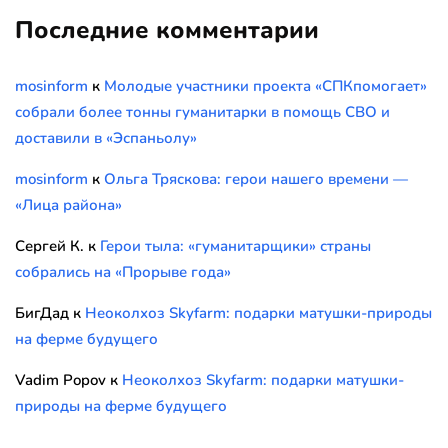
Последние комментарии
mosinform
к
Молодые участники проекта «СПКпомогает»
собрали более тонны гуманитарки в помощь СВО и
доставили в «Эспаньолу»
mosinform
к
Ольга Тряскова: герои нашего времени —
«Лица района»
Сергей К.
к
Герои тыла: «гуманитарщики» страны
собрались на «Прорыве года»
БигДад
к
Неоколхоз Skyfarm: подарки матушки-природы
на ферме будущего
Vadim Popov
к
Неоколхоз Skyfarm: подарки матушки-
природы на ферме будущего