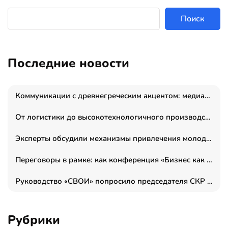
Поиск
Последние новости
Коммуникации с древнегреческим акцентом: медиаменеджер и журналист Владимир Дергачев запустил коммуникационное агентство «Сократ 2.0»
От логистики до высокотехнологичного производства: как основатель “гагаринга” выстраивает экосистему безопасности и гражданских БПЛА
Эксперты обсудили механизмы привлечения молодых специалистов в промышленные города
Переговоры в рамке: как конференция «Бизнес как искусство» переформатирует деловой этикет в стенах ТПП РФ
Руководство «СВОИ» попросило председателя СКР дать правовую оценку обысков в тыловом штабе
Рубрики