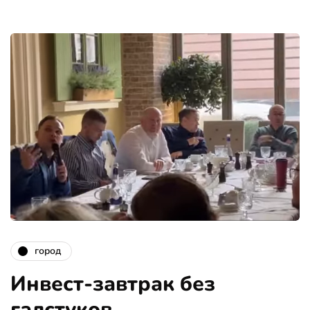
город
Инвест-завтрак без
галстуков